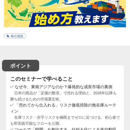
輸出物販
ポイント
このセミナーで学べること
✅ なぜ今、東南アジアなのか？爆発的な成長市場の裏側
日本の商品が「定価の数倍」で売れる理由と、2026年以降も
勝ち続けるための市場選定術。
✅ 「売れてから仕入れる」リスク徹底排除の無在庫ルーテ
ィン
在庫リスク・赤字リスクを極限までゼロに近づける、初心者で
も即実践可能なフローを公開。
✅ ツールで「時間」を創出する。仕組み化による半自動収