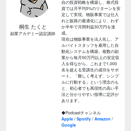
自の投資戦略を構築し、株式投
資では月平均5%のリターンを安
定して実現。物販事業では仕入
れと販路の最適化により、わず
桐生 たくと
か半年で月間利益30万円を達
成。
副業アカデミー認定講師
現在は物販事業を法人化し、ア
ルバイトスタッフを雇用した自
動化システムを構築。複数の副
業から毎月50万円以上の安定収
入を得ながら、これまで1,000
名を超える受講生の成功をサポ
ート。「難しく考えず、シンプ
ルに行動する」という理念のも
と、初心者でも再現性の高い手
法と分かりやすい指導に定評が
あります。
◆Podcastチャンネル
Apple
/
Spotify
/
Amazon
/
Google