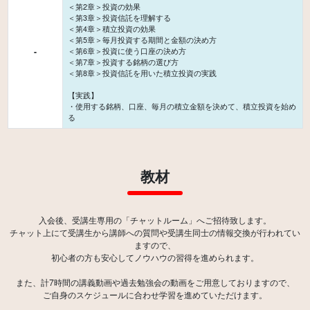
＜第2章＞投資の効果
＜第3章＞投資信託を理解する
＜第4章＞積立投資の効果
＜第5章＞毎月投資する期間と金額の決め方
-
＜第6章＞投資に使う口座の決め方
＜第7章＞投資する銘柄の選び方
＜第8章＞投資信託を用いた積立投資の実践
【実践】
・使用する銘柄、口座、毎月の積立金額を決めて、積立投資を始め
教材
入会後、受講生専用の「チャットルーム」へご招待致します。
チャット上にて受講生から講師への質問や受講生同士の情報交換が行われてい
ますので、
初心者の方も安心してノウハウの習得を進められます。
また、計7時間の講義動画や過去勉強会の動画をご用意しておりますので、
ご自身のスケジュールに合わせ学習を進めていただけます。