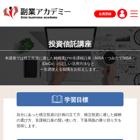
会員登録
投資信託講座
本講座では積立投資に適した銘柄選びや非課税口座（NISA・つみたてNISA・
iDeCo）の正しい活用方法など、
学習目標
自分にあった積立投資の計画の立て方、積立投資に適した銘柄
の選び方、非課税口座の賢い使い方、下落局面の乗り切り方を
習得します。