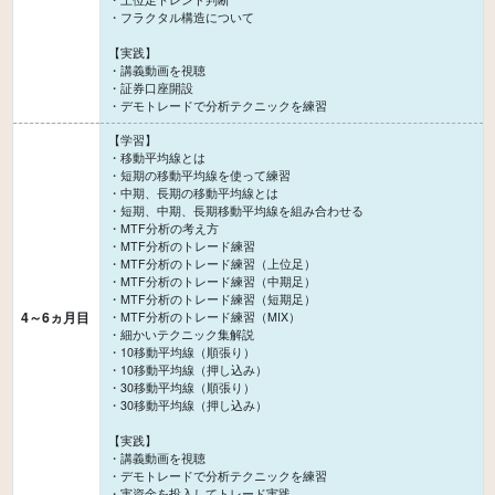
・フラクタル構造について
【実践】
・講義動画を視聴
・証券口座開設
【学習】
・移動平均線とは
・短期の移動平均線を使って練習
・中期、長期の移動平均線とは
・短期、中期、長期移動平均線を組み合わせる
・MTF分析の考え方
・MTF分析のトレード練習
・MTF分析のトレード練習（上位足）
・MTF分析のトレード練習（中期足）
・MTF分析のトレード練習（短期足）
4～6ヵ月目
・MTF分析のトレード練習（MIX）
・細かいテクニック集解説
・10移動平均線（順張り）
・10移動平均線（押し込み）
・30移動平均線（順張り）
・30移動平均線（押し込み）
【実践】
・講義動画を視聴
・デモトレードで分析テクニックを練習