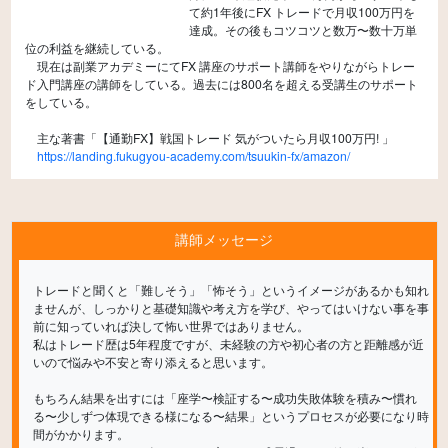
て約1年後にFX トレードで月収100万円を
達成。その後もコツコツと数万〜数十万単
位の利益を継続している。
現在は副業アカデミーにてFX 講座のサポート講師をやりながらトレー
ド入門講座の講師をしている。過去には800名を超える受講生のサポート
をしている。
主な著書「【通勤FX】戦国トレード 気がついたら月収100万円! 」
https://landing.fukugyou-academy.com/tsuukin-fx/amazon/
講師メッセージ
トレードと聞くと「難しそう」「怖そう」というイメージがあるかも知れ
ませんが、しっかりと基礎知識や考え方を学び、やってはいけない事を事
前に知っていれば決して怖い世界ではありません。
私はトレード歴は5年程度ですが、未経験の方や初心者の方と距離感が近
いので悩みや不安と寄り添えると思います。
もちろん結果を出すには「座学〜検証する〜成功失敗体験を積み〜慣れ
る〜少しずつ体現できる様になる〜結果」というプロセスが必要になり時
間がかかります。