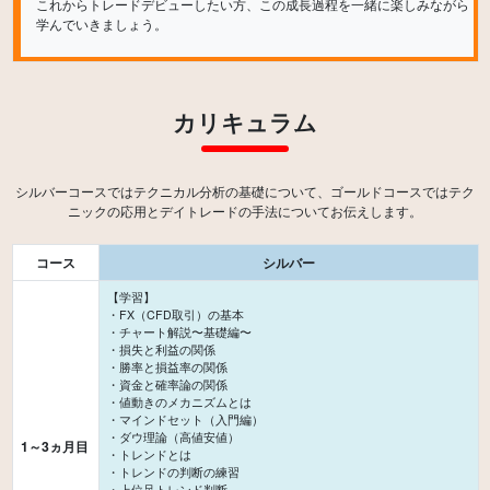
これからトレードデビューしたい方、この成長過程を一緒に楽しみながら
カリキュラム
シルバーコースではテクニカル分析の基礎について、ゴールドコースではテク
コース
シルバー
【学習】
・FX（CFD取引）の基本
・チャート解説〜基礎編〜
・損失と利益の関係
・勝率と損益率の関係
・資金と確率論の関係
・値動きのメカニズムとは
・マインドセット（入門編）
・ダウ理論（高値安値）
1～3ヵ月目
・トレンドとは
・トレンドの判断の練習
・上位足トレンド判断