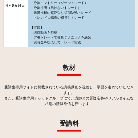
・分割エントリー（ゾーントレード）
4～6ヵ月目
・分割決済（負けないトレード）
・経済指標の超逆張り短期決戦トレード
・トレンド大転換の初押しトレード
【実践】
・講義動画を視聴
・デモトレードで分析テクニックを練習
教材
受講生専用サイトに掲載されている講義動画を視聴し、学習を進めていただき
ます。
また、受講生専用チャットグループにて、講師との質疑応答やリアルタイムな
受講料