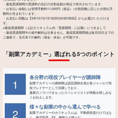
・最低受講期間の受講料の合計の分割金額が税込で表示されています。
・お支払い金額には管理手数料11,000円（税込）+分割回数に応じた分割払手
数料が含まれています。
・お支払い回数は【3/6/10/12/15/18/20/24/30/36回】からお選びいただけま
す。
※最低受講期間（上記カリキュラム内「受講期間」に記載）につきまして
・最低受講期間中の途中解約は出来ません。最低受講期間後は毎月20日までの
「副業アカデミー」選ばれる5つのポイント
各分野の現役プレイヤーが講師陣
1
副業アカデミーの講師陣は認定講師全員が各ジャンルで現
役プレイヤーとして活躍しており、
最新のノウハウをもったスペシャリストが情報を惜しみな
様々な副業の中から選んで学べる
2
副業アカデミーのカリキュラムは、不動産投資だけではな
く、株式投資、FX、物販など様々な