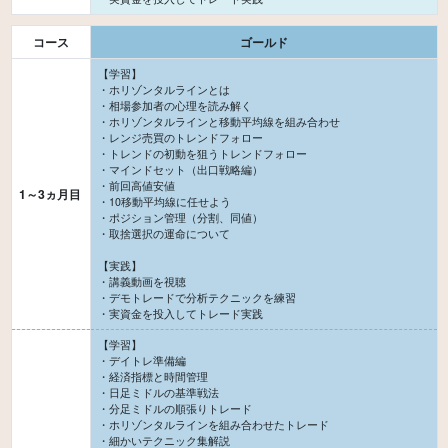
コース
ゴールド
【学習】
・ホリゾンタルラインとは
・相場参加者の心理を読み解く
・ホリゾンタルラインと移動平均線を組み合わせ
・レンジ売買のトレンドフォロー
・トレンドの初動を狙うトレンドフォロー
・マインドセット（出口戦略編）
・前回高値安値
1～3ヵ月目
・10移動平均線に任せよう
・ポジション管理（分割、同値）
・取捨選択の運命について
【実践】
・講義動画を視聴
・デモトレードで分析テクニックを練習
【学習】
・デイトレ準備編
・経済指標と時間管理
・日足ミドルの基準戦法
・分足ミドルの順張りトレード
・ホリゾンタルラインを組み合わせたトレード
・細かいテクニック集解説