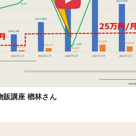
 物販講座 楢林さん