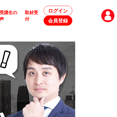
ログイン
受講生の
取材受
声
付
会員登録