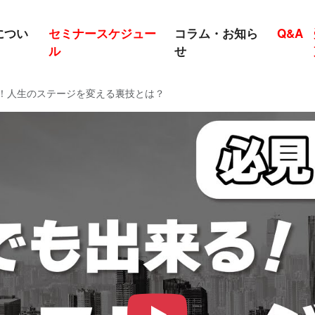
につい
セミナースケジュー
コラム・お知ら
Q&A
ル
せ
！人生のステージを変える裏技とは？