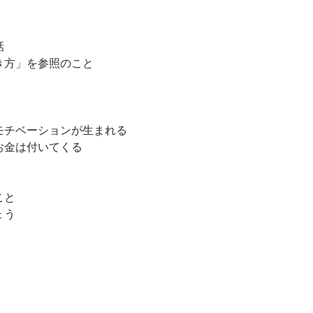
話
き方」を参照のこと
モチベーションが生まれる
お金は付いてくる
こと
ょう