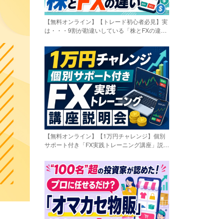
【無料オンライン】【トレード初心者必見】実
は・・・9割が勘違いしている「株とFXの違
い」〔2026年8月8日〕
【無料オンライン】【1万円チャレンジ】個別
サポート付き「FX実践トレーニング講座」説明
会〔2026年8月8日〕