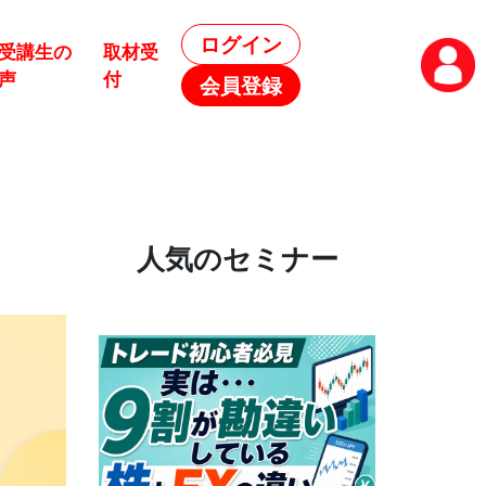
ログイン
受講生の
取材受
声
付
会員登録
人気のセミナー