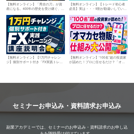
【無料オンライン】「秀吉の刀」が資
【無料オンライン】【トレード初心者
産になる。400年の歴史を受け継ぐ、年
必見】実は・・・9割が勘違いしている
利10％超の日本刀投資〔2026年8月7
「株とFXの違い」〔2026年8月8日〕
日〕
【無料オンライン】【1万円チャレン
【無料オンライン】“100名”超の投資家
ジ】個別サポート付き「FX実践トレー
が認めた！プロに任せるだけ？「オマ
ニング講座」説明会〔2026年8月8日〕
カセ物販」仕組み大公開〔2026年8月8
日〕
セミナーお申込み・資料請求お申込み
副業アカデミーでは、セミナーのお申込み・資料請求のお申し込
みを随時受け付けています。