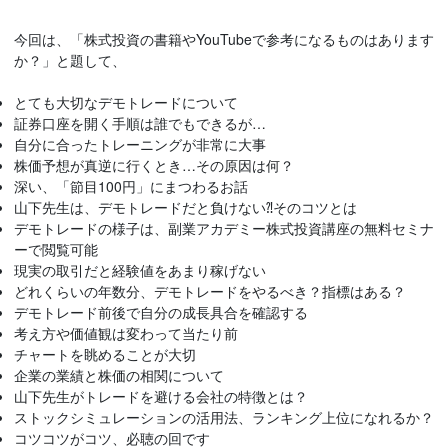
今回は、「株式投資の書籍やYouTubeで参考になるものはあります
か？」と題して、
とても大切なデモトレードについて
証券口座を開く手順は誰でもできるが…
自分に合ったトレーニングが非常に大事
株価予想が真逆に行くとき…その原因は何？
深い、「節目100円」にまつわるお話
山下先生は、デモトレードだと負けない⁈そのコツとは
デモトレードの様子は、副業アカデミー株式投資講座の無料セミナ
ーで閲覧可能
現実の取引だと経験値をあまり稼げない
どれくらいの年数分、デモトレードをやるべき？指標はある？
デモトレード前後で自分の成長具合を確認する
考え方や価値観は変わって当たり前
チャートを眺めることが大切
企業の業績と株価の相関について
山下先生がトレードを避ける会社の特徴とは？
ストックシミュレーションの活用法、ランキング上位になれるか？
コツコツがコツ、必聴の回です