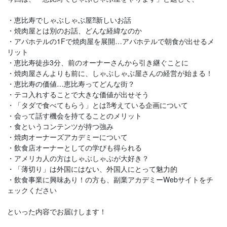
・恵比寿でしゃぶしゃぶ屋⁈新しいお話
・焼肉屋とは別のお話、どんな経緯なのか
・アパホテルの1Fで焼肉屋を展開…アパホテルで朝食が出せるメ
リット
・恵比寿徒歩3分、前のオーナーさんから引き継ぐことに
・焼肉屋さんよりも前に、しゃぶしゃぶ屋さんの経営が始まる！
・恵比寿の価値…恵比寿ってどんな街？
・テコ入れすることで大きな価値が出せそう
・「タダで食べてもらう」とは⁈考えている企画について
・会って話す機会を持てることのメリット
・食というコンテンツが持つ強み
・焼肉オーナーズアカデミーについて
・飲食店オーナーとしての学びも得られる
・アメリカ人の方はしゃぶしゃぶが大好き？
・「薄切り」は外国にはない、外国人にとって魅力的
・飲食事業に興味あり！の方も、副業アカデミーWebサイトをチ
ェックください
といった内容でお届けします！