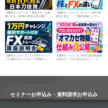
【無料オンライン】「秀吉の刀」が資
【無料オンライン】【トレード初心者
産になる。400年の歴史を受け継ぐ、年
必見】実は・・・9割が勘違いしている
利10％超の日本刀投資〔2026年8月7
「株とFXの違い」〔2026年8月8日〕
日〕
【無料オンライン】【1万円チャレン
【無料オンライン】“100名”超の投資家
ジ】個別サポート付き「FX実践トレー
が認めた！プロに任せるだけ？「オマ
ニング講座」説明会〔2026年8月8日〕
カセ物販」仕組み大公開〔2026年8月8
日〕
セミナーお申込み・資料請求お申込み