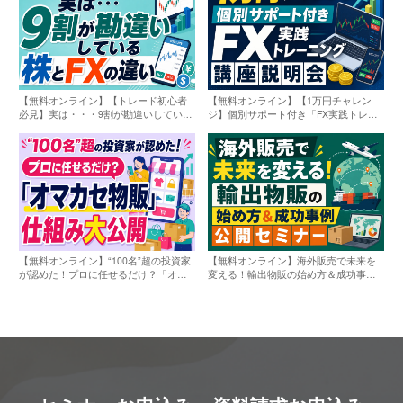
【無料オンライン】【トレード初心者
【無料オンライン】【1万円チャレン
必見】実は・・・9割が勘違いしている
ジ】個別サポート付き「FX実践トレー
「株とFXの違い」〔2026年8月8日〕
ニング講座」説明会〔2026年8月8日〕
【無料オンライン】“100名”超の投資家
【無料オンライン】海外販売で未来を
が認めた！プロに任せるだけ？「オマ
変える！輸出物販の始め方＆成功事例
カセ物販」仕組み大公開〔2026年8月8
公開セミナー〔2026年8月8日〕
日〕