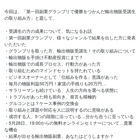
今回は、「第一回副業グランプリで優勝をつかんだ輸出物販受講生
の取り組み方」と題して、
・受講生の方の成果について、気になるお話
・第一回副業グランプリ、様々なジャンルで結果を出した方に発表
いただいた
・グランプリを取った方、輸出物販受講生！その取り組みについて
・輸出物販を手掛け不動産投資にまで？
・輸出物販での成長プロセス、行動力があった方
・取り組むためのマインドセットを持たれている
・ビジネスオーナーとして「仕組みを作る」意識があった
・毎月の物販利益50万円！家賃の手残りも20万円…
・サラリーマンも続けている、人生の方向を選べる状態に
・トラブルがあった時も前向き、発言も積極的
・グルコンとは？ケース事例の交換会
・取り組みと課題や対応を人に説明するのに意味がある
・成功する人、5つの段階に沿っている…分かち合うに至っている
・5月28日、19:00からの無料オンラインセミナーについて…貴重
な機会
・結果が出せる輸出物販副業、あなたはどうしますか？