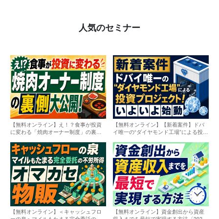
人気のセミナー
【無料オンライン】え！？食事が投資
【無料オンライン】【新着案件】ドバ
に変わる「焼肉オーナー制度」の裏側
イ唯一の“ダイヤモンド工場”による投資
大公開！〔2026年8月10日〕
プロジェクト！いよいよ始動〔2026年8
月10日〕
【無料オンライン】＜キャッシュフロ
【無料オンライン】資金創出から資産
ーの泉＞マイルもたまる完全委託の不
収入までを最短で実現する方法〔2026