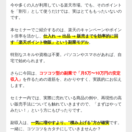
今や多くの人が利用している楽天市場。でも、そのポイント
を「割引」として使うだけでは、実はとてももったいないの
です。
本セミナーでご紹介するのは、楽天のキャンペーンやポイン
ト倍率を活かし、
仕入れ → 出品 → 販売までを効率的に回
す「楽天ポイント物販」という副業モデル
。
特別なスキルや資格は不要。パソコンやスマホがあれば、自
宅で始められます。
さらに今回は、
コツコツ型の副業で「月5万〜10万円の安定
収入」
を作るための道筋を、わかりやすく、実践的にお伝え
します。
セミナー内では、実際に売れている商品の例や、再現性の高
い販売手法についても触れていきますので、「まずはやって
みたい！」という方にもぴったりです。
副収入は、
一気に増やすより、“積み上げる”方が確実
です。
一緒に、コツコツをカタチにしていきませんか？