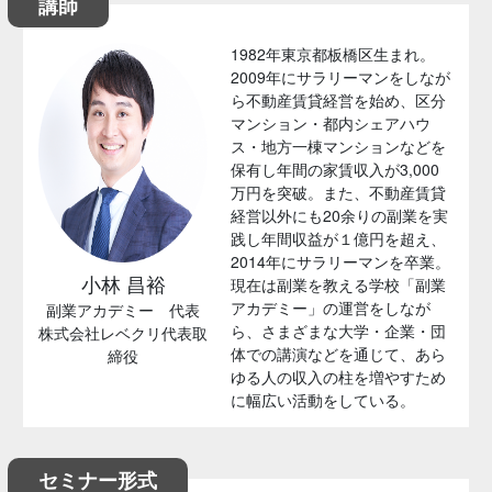
講師
1982年東京都板橋区生まれ。
2009年にサラリーマンをしなが
ら不動産賃貸経営を始め、区分
マンション・都内シェアハウ
ス・地方一棟マンションなどを
保有し年間の家賃収入が3,000
万円を突破。また、不動産賃貸
経営以外にも20余りの副業を実
践し年間収益が１億円を超え、
2014年にサラリーマンを卒業。
小林 昌裕
現在は副業を教える学校「副業
アカデミー」の運営をしなが
副業アカデミー 代表
ら、さまざまな大学・企業・団
株式会社レベクリ代表取
体での講演などを通じて、あら
締役
ゆる人の収入の柱を増やすため
に幅広い活動をしている。
セミナー形式