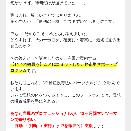
気がつけば、時間だけが過ぎていた……。
実はこれ、珍しいことではありません。
多くの人が、「最初の一棟」でつまずいてしまうのです。
でも──だからこそ、私たちは考えました。
どうすれば、その一歩目を、確実に・着実に・最短で踏み出
せるのか？
その答えとして誕生したのが、今回ご案内する
【1年で1棟買う】ことにコミットした、伴走型サポートプ
ログラム
です。
私たちはこれを、“不動産投資版のパーソナルジム”と呼んで
います。
ジムで理想の体をつくるように、このプログラムでは、理想
の投資成果を手に入れる。
あなた専属のプロフェッショナルが、12ヶ月間マンツーマ
ンで寄り添い、
「行動 → 判断 → 実行」までを徹底的に支援
します。