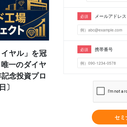
メールアドレス
必須
携帯番号
必須
ロイヤル」を冠
イ唯一のダイヤ
年記念投資プロ
6日〕
セミ