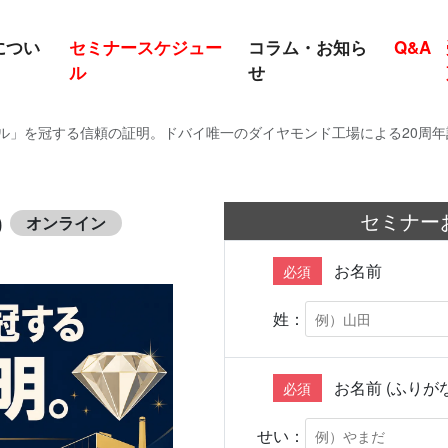
につい
セミナースケジュー
コラム・お知ら
Q&A
ル
せ
」を冠する信頼の証明。ドバイ唯一のダイヤモンド工場による20周年記念
セミナー
0
オンライン
お名前
必須
姓：
お名前 (ふりがな
必須
せい：