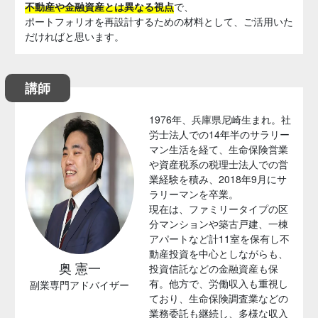
不動産や金融資産とは異なる視点
で、
ポートフォリオを再設計するための材料として、ご活用いた
だければと思います。
講師
1976年、兵庫県尼崎生まれ。社
労士法人での14年半のサラリー
マン生活を経て、生命保険営業
や資産税系の税理士法人での営
業経験を積み、2018年9月にサ
ラリーマンを卒業。
現在は、ファミリータイプの区
分マンションや築古戸建、一棟
アパートなど計11室を保有し不
動産投資を中心としながらも、
奥 憲一
投資信託などの金融資産も保
有。他方で、労働収入も重視し
副業専門アドバイザー
ており、生命保険調査業などの
業務委託も継続し、多様な収入