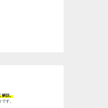
。
く解説。
リです。