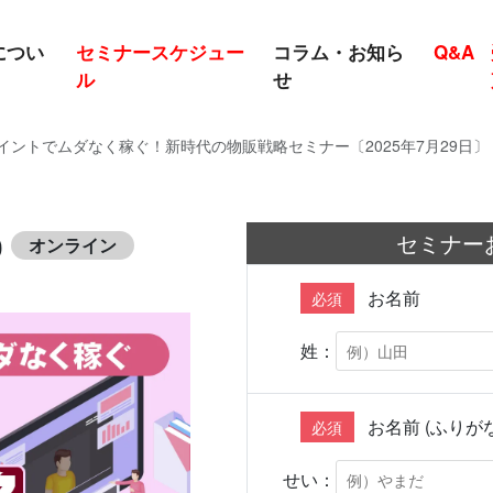
につい
セミナースケジュー
コラム・お知ら
Q&A
ル
せ
ントでムダなく稼ぐ！新時代の物販戦略セミナー〔2025年7月29日〕
セミナー
0
オンライン
お名前
必須
姓：
お名前 (ふりがな
必須
せい：