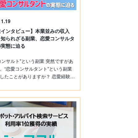
11.19
業インタビュー】本業並みの収入
？知られざる副業、恋愛コンサルタ
の実態に迫る
ンサルト"という副業 突然ですがあ
、“恋愛コンサルタント”という副業
たことがありますか？ 恋愛経験の
や自信のなさに悩む人に寄り添い、
アドバイスを行うのが、恋愛コンサ
トの仕事内容です。とはいっても、
副業のため、イメージが湧かない方
しれません。 そこで副業アカデ
は、恋愛コンサルタントとして活躍
柏木さん、ユウさんのお二人から話
、その実態に迫りました。 ※感染防