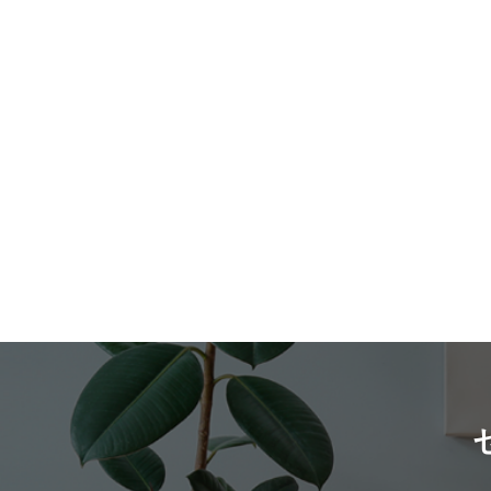
会事務所は、ブライダルを中心に展示会
する見通しだそうです。 コロナ禍の外出自
ップ上にピン留めされる形になっており
どに司会者を派遣する会社が全国で見つ
粛要請によって、「おうち時間」が長く
直感的に把握することが出来ます。 こうし
ります。 「日本はとりあえずきれいにアナ
ったことや、実店舗での買い物を控え、
た検索のしやすさについて、早川さんは
ウンスしてもらいたい部分で女性が選ば
ンターネット上での購入が加速したこと
のように話してくれました。 「やはり、使
ます。でも、きれいな発声さえできてし
大きな要因になっています。 インターネ
いやすさ、検索のしやすさにはこだわっ
えば差別化が難しく、料金帯が低いので
ット上で商品の購入ができるe-コマース
UI/UX設計にしています。立地はもちろん
す」と指摘します。 差別化できないと、指
（EC）は、インターネットの普及ととも
ですが、利用目的や人数、利用時間、設
名を勝ち取るのも難しそう。ただ、女性M
その市場を拡大しており、昨今ではECで
など、より利用者さんのニーズに合わせ
の仕事数はあるので「逆に言えば始めや
い物をすることを表す「ポチる」という
スペースを見つけて頂けるように工夫を
い」メリットがあるそうです。 ②見つ
葉が広く認知されるなど、私達の生活に
ています。その工夫を評価いただいたの
らない男性司会者 男性MCについては「男
く浸透しています。 そんなECには、大き
か、Spacee（スペイシー）は2016年度に
性の司会事務所はほぼ存在していない」
く分けて2つの種類があります。それがモ
ッドデザイン賞も受賞しているんです。
か。 ニシガキさんが20代で独立した9年
ル型と自社ECです。 モール型というのは
後はユーザーさんの検索履歴などからサ
前、MCだけの同世代の男性同業者は「い
Amazonや楽天、Yahoo!ショッピングな
ェスト（おすすめ）する機能の強化も進
いに等しいくらい」「いても50代か60代
代表されるもので、その名の通りインタ
て、より効率よく使いたいスペースが見
だったそうです。 「スポーツの実況マンな
ネット上にあるショッピングモールに店
けられるサービスに進化させていく予定
どを扱う事務所はあっても、事務所とし
を出すというものです。 モール自体が高い
す。」 なるほど、グッドデザイン賞受賞と
はほぼ女性」で、男性MCは登録制の人材
集客力を持つというメリットが有る一方
は恐れ入りました。やはり予約サイトは