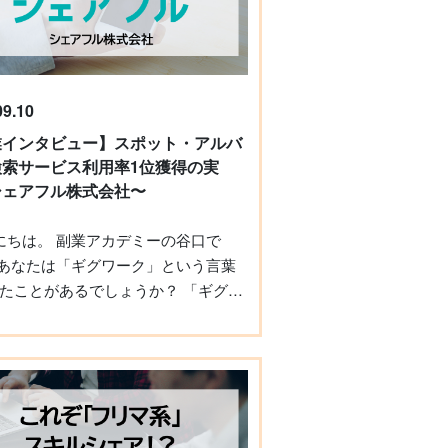
め、オンラインで取材を実施。 始ま
erのつぶやき 恋愛コンサルタント
珍しい副業ですが、始めたきっかけ
の想いについて教えてください。 柏
09.10
業インタビュー】スポット・アルバ
立ち直れずに苦しんだことがあった
検索サービス利用率1位獲得の実
。今では恋愛テクやノウハウを学ん
シェアフル株式会社〜
でそういった悩みは解決しました。
、他の人には苦い経験をしてほしく
の想いがあって、Twitterで恋愛系の
きを投稿するようになりました。 そ
たことがあるでしょうか？ 「ギグワ
、フォロワーの数が増え、個別に恋
というのは造語で、「ギグ」はもと
も持ちかけられるようになってき
イブハウスでの短い演奏セション
れは1つの事業として成り立ちそうだ
ラブなどでの単発演奏を意味する英
。寄せられる相談に答えるうちにコ
」に由来します。 このことから、
ティングの形は自然とできあがって
ワーク」はインターネット上のプラ
した。 その後、本業で営業職をしな
ォームサービスを通じて個人が請け