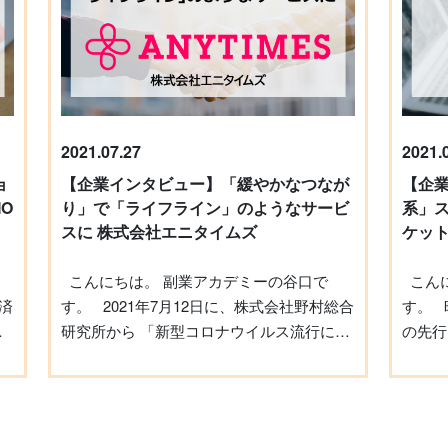
目指したのがきっかけ 森さんが副業で研修
がら、
。
では68.3％、300人以上の企業では82.8％と
負う単
講師を始めたのは『業務効率の向上を目指
むよう
初
なっています。 またテレワークの実施回数
そのギ
したこと』がきっかけだったそうです。 以
たユウ
ガ
ス
も週3回以上の企業が約50％に迫ってお
ワーカー」
前は人事部の働き方改革を担当していたと
恋愛コ
り、多くの人が週に何日かはオフィス以外
グワー
いう森さん。 その中で、働き方改革につい
ど。原
な
の場所で仕事をしているようです。 （参
ラウド
て他責の意見ばかり出てくる現状を問題視
すね。
辞
。
照：
年1月
2021.07.27
2021.
していたそうです。 どうにかこの現状を変
気になります。 ユ
立
、
https://www.metro.tokyo.lg.jp/tosei/hodohappyo/press/2021
と、日
えたい思いで何か改善する部分はないか見
いです
ョ
【企業インタビュー】「緩やかなつなが
【企
ー
そんなテレワークにおいて一つの課題とな
人を超え
渡してみると、業務中にメール（Outlook）
例でい
昨
O
り」で「ライフライン」のようなサービ
系」
ー
っているのが「場所」です。 株式会社
https:
とキーボード、マウスをよく使っているこ
い大学
スに 株式会社エニタイムズ
ケッ
り
LASSIC（ラシック）が運営するWEBメデ
背景にあるのは、やはり新型コロナウイル
とに気付いたのです。 この3つは仕事でパ
りに気
、
ィア「テレワーク・リモートワーク総合研
スの感染拡大
ソコンを使用するなら誰もが使っているツ
仕事一
ド
こんにちは。 副業アカデミーの谷口で
こんにちは。 副業アカデミーの谷口で
究所（テレリモ総研）」が実施した、テレ
よって
ールでしょう。 そんな誰でも使っているツ
など、
も
す。 2021年7月12日に、株式会社野村総合
す。 昨年12月、コロナ禍で世界的に経済
ワークにおける『仕事場』に関するアンケ
ホテル
ールの効率化を極めることで『どの会社や
してい
と
研究所から 「新型コロナウイルス流行に係
の先行
ート調査の結果によると、テレワーク時の
の結果
組織でも他責にしない働き方改革ができる
ていた
し
る生活の変化と孤独に関する調査」 の結果
発表がなさ
り
作業場所として最も多く利用されているの
ーとし
のではないか』と考えたのです。 それがき
たりと
が発表されました。 この調査結果による
ある領
や
は、リビングルームの49.58％。2位には個
た、企
っかけとなり、社内で教えるようになった
の悩み
、
と、20代の男性では52.9％、女性では
年度に
室の書斎が27.39％で続きますが、それ以降
ん延等
のが研修講師としての始まりでした。 教え
とりが
司
大
56.8％が「日常的に孤独を感じる」と回答
あるという
マ
はダイニングルーム（16.71％）や寝室
状況に