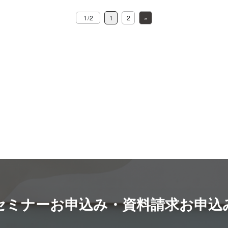
始めた当初は副業にするつもりはなかった
恋愛を
な
したそうです。 コロナ禍によって相次ぐ外
アリング
、
（16.34％）と、本来は仕事以外の用途で使
め、そ
ようですが、他部署からも声がかかり始め
ります。 2年で500名のコン
か
な
出自粛要請によって、人と会う機会が大幅
ェアリン
1 / 2
1
2
»
用している部屋を転用している人が多くな
ワーカー
たことで『教えることの価値』に気付き、
恋愛コ
イ
に減ったことがその要因になっているので
コノミーとは シェ
こ
っています。 （参照：
それぞ
仕事にする瞬間があってもいいかなと思え
期間と
れ
が
しょう。 しかし、コロナ以前から日本社
いて、
https://prtimes.jp/main/html/rd/p/000000038.000069473.htm
ワーク
たのだそうです。 さらに、森さんのご両親
ください。 柏木 柏
ま
会における人と人との繋がりの希薄化は進
の、そ
た
その弊害か、つなぐマーケティンが運営す
ているんです
共にご職業が教師なのだそうで、両親がな
201
行していました。 厚生労働省が毎年発表し
も含め
るフリーランス情報メディア「フリーラン
野で今
ぜ楽しそうに仕事をしていたのかを知りた
を開始
に
ている『厚生労働白書』では、平成18年版
本シェ
備
スガイド」が実施したリモートワークで困
社が提
くなったこともきっかけとなったとのこ
から始
C
買
において、 “近所付き合いの程度について
シェア
た
ったことについてのアンケート調査では、
アフル」です。 
と。 そのタイミングで『ストリートアカデ
半年間
す
言
は、1975（昭和50）年から2004（平成16）
ット上
し
「仕事に集中できない・リモート環境が整
いてご紹介し
ミー』というスキルシェアのサービスを使
す。延
か
深
年までの間、 町村と大都市及び自営業者と
でシェ
っていない」や、「ネット環境が不安
今回ご
って外部へ向けた講座を開講、本格的に副
500人近く
雇用者の別に見ても、いずれも低下してお
新しい
グ
定」、「やる気が出ない・仕事以外の誘惑
月にロ
業として始められました。 副業と研修講師
か！そ
と
ー
り、特に1997 （平成9）年から2004年にか
ノミー
今
が多い」といった回答が上位にランクイン
しい個
の2つの魅力 会社員として働きながら研修
と考える
けての減少幅が大きく、この期間に大きく
スキル
ジ
し、オフィス以外の場所で仕事をすること
チング
講師として活躍する森さんは副業について
ね（笑
な
どに
近所付き合いが 失われたことがわかる。”
れています。 中で
め
の難しさを感じている人が多いという実態
サービスです。 2
どのように感じていらっしゃるのでしょう
後では
」
ー
という記載がなされており、およそ25年前
進に伴
つ
が明らかになりました。 （参照：
研究所
か。 副業としての研修講師の魅力について
変わる
舗
から15年前にかけての10年間はその傾向が
スキル
セミナーお申込み・資料請求お申込
で
https://freelance-media.jp/questionnaire/post-
アルバ
伺いました。 研修講師は誰にでもできる
たりに
て
顕著だったようです。 そんなつながりの
ドソー
304/） そんなテレワークの抱える課題の
得し、
副業 研修講師は『誰にでもできる副業であ
う仕事
派
希薄化を「ビジネス」という手段で解決し
す。 そんなスキルシェアのサービスでは
検
解決策として、副業・複業に取り組む場と
ンロー