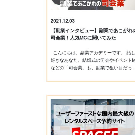
2021.12.03
【副業インタビュー】副業であこがれ
司会業！人気MCに聞いてみた
こんにちは、副業アカデミーです。 話し
好きなあなた。結婚式の司会やイベントM
などの「司会業」も、副業で狙い目だっ
ご存知でしたか？ 人前に立つことに抵抗が
無く会社でのプレゼンもお手のものなら
思い切って個性を生かせる憧れの職業に
「副業」でチャレンジしてみるのも面白
うです。 今回は、「MCニシガキ」「渋谷
の司会屋」として人気のMCニシガキさん
に、副業としての司会業の可能性につい
お話を聞いてみました。 俳優歴を活かした