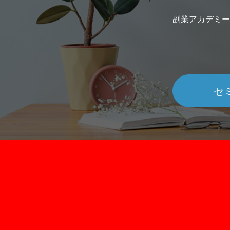
遣に近い業態で関わっている形なのだと
で、使用にあたって様々なレギュレーシ
索＆予約されてなんぼ。 最も力を入れるべ
か。 フリーランスのニシガキさんも女性
ンがあることや、一定額の出店手数料を
副業アカデミー
きところにきちんと注力できているのは
MCが多い事務所に業務提携・業務委託で
払う必要があること、同じモール内に競
さすが8年間の歴史を持つ老舗サービスで
前を入れてもらい、仲介の案件も来るそ
が多いなどのデメリットがあります。 一
ね。 現在は大半がビジネスユース では
です。 男性MC中心の司会事務所は、なぜ
方で自社ECというのは、事業者が自らE
Spacee（スペイシー）でよく予約されて
見当たらないのでしょうか。男性司会者
機能のあるサイトを用意し、そこで商品
るスペースはどんなところなのでしょう
探すのが難しく値段が上がり、フリーラ
販売するものです。 自由にサイト構築が出
か？ 「サービスの提供開始理由が会議室や
セ
スでも「全然食えちゃう」からなのだそ
来ることやブランディングにも優位性が
ワークスペースのニーズに答える形でし
です。 ニシガキさんの実感では、男性MC
るといった点がメリットですが、一方で
ので、現在でもビジネスユースが多く、7
の需要は高まっています。 「臨機応変に対
客も0から自分たちで行う必要がある点や
8割くらいの割合になっています。特にコ
応できる方、カッチリもできるけど、そ
サイトの制作にコストや手間がかかると
ナ以前ですと、大型スペースの需要が多
後の打ち上げ的な場での盛り上げも両方
う点が大きなデメリットになっています
った印象ですが、コロナ禍に突入してか
きる方が求められています」 ③MC業は
しかし、昨今ではそんな自社ECの制作を
はそのあたりのニーズは割合が下がって
安定、おのずと副業に イベントや結婚式
単に、かつ安価に行うことができる様々
ますね。しかしその反面、個室のワーク
は、週末の土日に行われるのが定番です
サービスが登場しており、コロナ禍にお
ースなど小規模スペースの利用が増えま
そのため、女性MCは平日には別で働くか
てそれらのサービスは確実に利用者数を
た。一時期は利用数が少し減った印象で
もしくは主婦が多いとのこと。男性も、
やしています。 そんな自社EC用のプラッ
たが、現在はコロナ前とほぼ同水準まで
に何か仕事を持って司会業だけではない
トフォームの1つ「カラーミーショップ」
復しています。緊急事態宣言などが発出