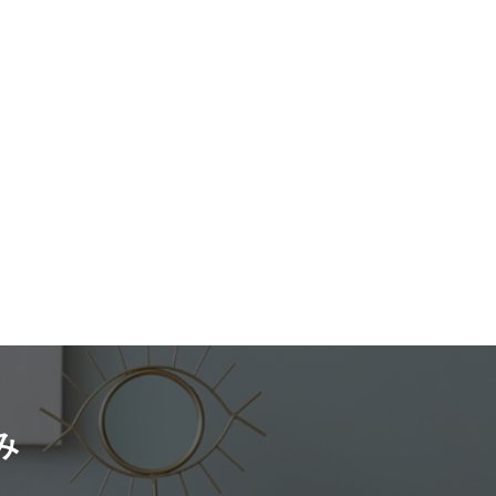
楽しんでほしい」という気持ちにな
エコノミー」です。 出典：日本シ
の波に柔軟に対応出来るようにギグ
サルを手がける
グエコノミー協会 シェアリングエ
を活用しています。 需要と供給、
ンサルタントの副業を始めてからの
アリングエコノミーと聞
れのニーズが高まったことで、ギグ
サービスの利用者数について教えて
なんとなくのイメージは出来るもの
l）
の拡大、ギグワーカーの増加が起き
木、ユウ共に個人で
の定義を明確に述べられる人は筆者
ね。 そんなギグワークの分
9年9月より個人で恋愛コンサルタント
て少ないのではないでしょうか。 日
人気のアプリが、シェアフル株式会
し、2人でのサービスは2020年12月
アリングエコノミー協会によると、
供しているバイト探しアプリ「シェ
めました。 現在の利用者数は24名で
リングエコノミーとは “インターネ
今回は「シェアフル」につ
の長期コンサルサービスを提供中で
のプラットフォームを介して個人間
ます。 シェアフルについて
べ利用者数だと短期長期合わせて
ア（賃借や売買や提供）をしていく
紹介する「シェアフル」は2019年1
となります。 2年で500名です
経済の動きです。シェアリングエコ
ーンチした、働いてすぐに報酬が欲
れだけ多くの恋愛を手助けしてきた
は、おもに、場所・乗り物・モノ・
人と人手不足の企業を1日単位でマッ
と、すごいですね。 ユウ そうです
・お金の5つに分類されます。” とさ
している「スキマバイト」のアプリ
）ちなみに、コンサルを受ける前と
も「働き方改革」の推
020年2月にツナグ働き方
皆さん、驚くほど顔つきや雰囲気が
ってそのサービスが増えているのが
が発表した調査結果ではスポット・
んですよ。その変化をそばで目の当
シェアの分野です。いわゆるクラウ
み
イト検索サービスの利用率で1位を獲
できるのも恋愛コンサルタントとい
シングもこの領域に当てはまりま
2021年7月の時点ではアプリのダウ
の醍醐味ですね。「人は変われるん
ド数は80万を超えるなど、ギグワー