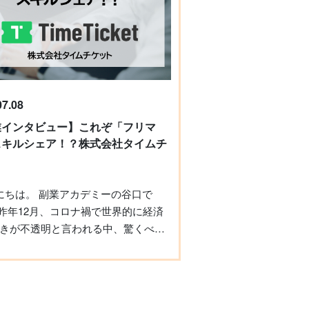
副業として恋愛コンサルトに取り組
発の仕事を表す言葉として使われ、
になって。Webマーケターをしてい
グワークに従事する労働者を「ギグ
とサービスを拡げた今は、すっかり
と呼びます。 実は、この「ギ
ンサルタントが本業です。 なるほ
カー」が今急激に増えています。 ク
点にはご自身の苦い経験があるので
ソーシングサービスのLancersが2021
お客さんはどのような人たちなのか
から2月に掛けて行った調査による
07.08
ウ 20～30代の男性が多
/06/03/03.html）
本国内のギグワーカーは既に300万
が、その状況は様々です。今までの
業インタビュー】これぞ「フリマ
ているそうです。 （参照URL：
うと、女性経験がなく自信が持てな
スキルシェア！？株式会社タイムチ
//www3.nhk.or.jp/news/html/20210528/k10013051781000.html）
生、気になる女性とのLINEのやり取
ト
持ちが振り回されてしまう会社員、
です。 相次ぐ休業要請などに
筋で女性との接点がなかった経営者
営業に大きく影響を受けた飲食店や
です。 ただ、相談者の皆さんに共通
業界は、大幅な人員削減を行い、そ
るのは、恋愛が原因で大きな損をし
きが不透明と言われる中、驚くべき
削減の対象になった人がギグワーカ
り、人生を心から楽しめていなかっ
れました。 日本国内におけると
て働くケースが増えたのです。 ま
いうことなんですね。日々お客さん
域の経済規模が2兆円を超え、2030
業側も感染状況や緊急事態宣言、ま
に向き合っていると、「男性一人ひ
は14兆円規模まで拡大する可能性が
防止措置など、目まぐるしく変わる
恋愛力を高め、もっと自信を持って
内容です。 その領域とは「シェ
併せて人員の需要が日々変動するた