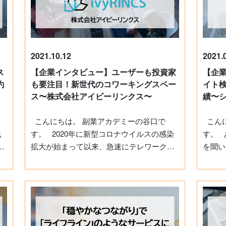
【副業者紹介】Outlook・ショートカットキ
止のた
イ
ー活用術の研修講師 インタビューに応じて
りはTwitt
し
下さった森 新さん。 森さんは、大手飲料メ
という
リ
ーカーの会社員をしながら、副業でOutlook
や当時
使
2021.10.12
2021.
とショートカットキーの活用術を教える研
木 実は僕自身、好きだった女性に振られ、
れ
ス
【企業インタビュー】ユーザーも投資家
【企
修講師として活躍されています。 これまで
長い間
約
も要注目！新世代のコワーキングスペー
イト
教えた生徒数は約1万人（重複含む）もおら
んです
ス〜株式会社アイビーリンクス〜
績〜
れ、個人だけでなく法人からも講演のオフ
だこと
年か
ァーがある大人気の講師です。 さらに、
それで
こんにちは。 副業アカデミーの谷口で
こんにちは。 副業アカデミーの谷口で
2019年3月に初の書籍である『アウトルッ
ないと
す。 2020年に新型コロナウイルスの感染
す。 あなたは「ギグワーク」という言葉
ク最速仕事術』、翌年7月には『脱マウス最
つぶや
勉
拡大が始まって以来、急速にテレワークの
を聞い
速仕事術』を出版。累計20万部を突破し、
のうち
活
た
普及が進みました。 東京都産業労働局の報
ーク」
書籍を通してそのノウハウを多くの方へ伝
愛相談
ス
道発表によると、2020年3月には24％だっ
もとラ
えられています。 また、直近では『普通の
て。こ
た都内の企業（従業員30人以上）における
や、ク
会社員のための超副業術』を出版され、会
ぞ、と
会
テレワーク実施率は、2021年5月には64.8％
語「gig
社員の副業をテーマにした発信もされてい
ンサル
遊
株
まで上昇。 実施率は企業の規模が大きくな
「ギグ
ます。 副業を始めたのは業務効率の向上を
いきま
リ
を
るほど高く、従業員数100名〜299名の企業
ットフ