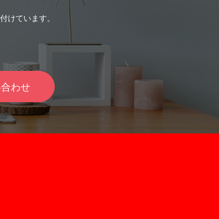
ということを実感します。 一人ひと
に、例えば「ロゴの作成」や「記事
野では人気のサービスになっていま
じたオーダーメイドのサービス 恋愛
」といった成果物に対し報酬が支払
付けています。
ルタントの具体的な仕事内容や特徴
のが一般的でした。 しかし最近で
//prtimes.jp/main/html/rd/p/000000054.000004558.html）
えてください。 柏木 お客さんに
分◯円」といった時間に対して報酬
誕生の背景 「もう少し稼いで、
面やチャットで、半年間の恋愛サポ
するものも登場し、これまで以上に
は贅沢できるくらいの貯蓄をしてお
行います。 具体的なコンサル内容は
スキルが提供されるようになってき
とか研究活動で忙し
、マッチングアプリのプロフィール
型のスキルシェアサ
期のバイトはできないから、時間が
い合わせ
セージ添削に加えて、ファッショ
「タイムチケット」を運営している
きに一気に稼げる方法はないかな」
ディメイク、セックスに関するアド
社タイムチケットの中山かおりさん
ての合間に、自分が自由に使えるお
まで様々です。他に、恋愛ノウハウ
いました。 タイムチケットにつ
は稼いでおきたいな」 「今月は出
めたテキストや動画コンテンツを共
さみそうなんだけど、バイトのシフ
対面やチャットを利用しない期間で
軽に自分の時間を売買できるサービ
なかったな」 働いている人の
要な知識を身につけていただけま
ット
こうした希望や悩みを持つ人も少な
れていますが、一番の特徴は「時
ます。 しかし、エンジニアや
アドバイスも多いので、やはり対面
いう形のないものを、自分のサービ
ナーの仕事や作業系のお仕事など短
ンサルは重視していますね。単純
て気軽に売れるという自由度の高さ
短期間のお仕事の種類は限られてお
が人と会って話すのが好きというの
、ア
うした声には応えられないことが多
ど（笑） 柏木 会ってみないと
次第で様々な「スキル」や「好きな
。 ほんの少し空いたスキマ