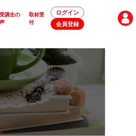
ログイン
受講生の
取材受
声
付
会員登録