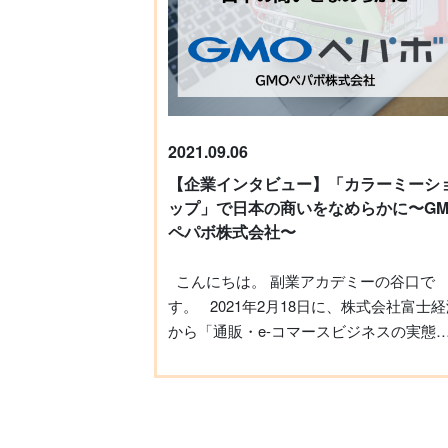
で」MCをやる機会も多くあったそうです
伺いました。 Spacee(スペイシー）につい
「趣味の延長線として仕事になって、最
て 今回ご紹介するSpacee（スペイシー）
は楽しくてやっていただけ」というニシ
は、2013年10月にスタートしたレンタル
キさん。 「ちょっとずつ報酬が発生してい
ペース予約サイトです。 サービス開始から
って、MCの需要と共にそれがビジネスに
約8年で、利用者は約40万人、掲載されて
ると気づいた」ことで、翌年には俳優を
いるスペースはおよそ6,000件を数えます
2021.09.06
め、その翌月には司会業の個人事務所を
ユーザーの多くは20代から50代の男性で
ち上げました。 コロナ禍に見舞われ、売れ
【企業インタビュー】「カラーミーシ
もともとは都心部におけるオフィススペ
っ子のニシガキさんでも苦戦しました。
ップ」で日本の商いをなめらかに〜GM
ス以外での会議室利用や、フリーランサ
年秋ごろからオンラインでの動きが出始
ペパボ株式会社〜
によるワークスペース利用ニーズの高ま
め… 「デジタル化、IT化が進んだ部分で、
に応える形でサービスを開始しましたが
オンラインや人数制限を含めたクローズ
こんにちは。 副業アカデミーの谷口で
現在ではプライベート利用のユーザーも
の仕事が増えて今年になってかなり業績
す。 2021年2月18日に、株式会社富士経済
徐々に増えている層です。 検索がしやすい
回復しましたね」 良かったですね。 司会業
から「通販・e-コマースビジネスの実態
UI（ユーザーインターフェイス） 筆者も
の特徴は？ ①女性司会者が9割、需要も競
今後 2021」という調査結果が発表されま
このサービスを複数回利用したことがあ
合も多い ニシガキさんによると「業界で言
た。 この調査結果によると、2021年のEC
ますが、最も印象的なのはその検索のし
うと女性司会者さんが9割以上」。 「司会
市場は前年比で11.5％増の15兆1127億円
すさです。 例えば最重要とも言える要素で
事務所」で検索すると、女性が所属する
さらに2022年には16兆4988億円にまで拡
ある立地については、スペースの場所が