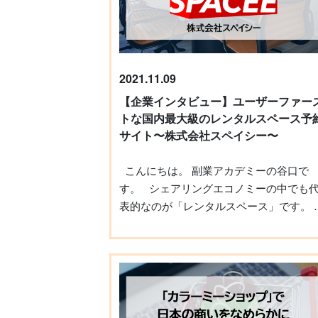
変幻自在MCニシガキさん ニシガキさん
は、大阪府出身。関西弁を活かした「ハ
テンション＆毒舌MC」や、俳優歴を活か
た「標準語でフォーマルな場でのカッチ
司会進行」など、キャラクターを自在に
2021.11.09
い分け、ジャンルを問わず幅広く活躍さ
【企業インタビュー】ユーザーファー
ている売れっ子MCです。 携わったお仕事
トな国内最大級のレンタルスペース予
は、2012年秋からの9年間に平均年間200
サイト〜株式会社スペイシー〜
件、延べ2,000件以上に上ります。2015
らは講師活動も始めています。 大阪から上
こんにちは。 副業アカデミーの谷口で
京、俳優からMCに転身 大学を出て上京し
す。 シェアリングエコノミーの中でも代
たニシガキさんは、大手芸能スクールで
表的なのが「レンタルスペース」です。 そ
強して芸能事務所に所属し、俳優として
んなレンタルスペースを利用する際、ま
動。しかし4年後、「先が見えない」と26
は貸し出す際に欠かせないのがレンタル
歳でフリーのMCに転身しました。 元々、
ペース予約サイトです。 今回は国内最大級
芸能スクール時代にも学内イベントで司
のレンタルスペース予約サイト
を任される経験があり、スクール仲間と
「Spacee（スペイシー）」を運営する、
んでいたライブハウスやクラブで、「ノ
式会社スペイシーの早川晃輔さんにお話