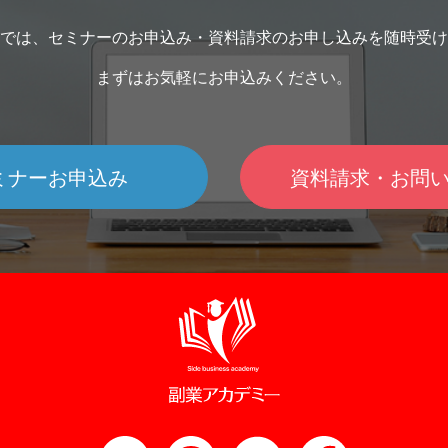
る』と森さんはいいます。ただし、再現性
だ！」
ョ
ようという試みに取り組んでいるのが、株
一般的
して、今注目を浴びているのが、株式会社
クの分
のあるノウハウを可視化できることが条件
りに応
支
式会社エニタイムズです。 同社が提供して
の執筆
では、セミナーのお申込み・資料請求のお申し込みを随時受け
、
アイビーリンクスが提供しているサービス
す。 （参照URL：
です。 実際に、ショートカットキーは誰に
コンサ
名
合
いるスキルシェアサービス「ANYTIMES」
われるも
す
「ivyCafe NEIGHBOR&WORK（アイビー
https:
まずはお気軽にお申込みください。
でも覚えることができますし、使えば1つの
について教
う
は、自らのサービスをチケットとして販売
は「◯
カフェネイバーアンドワーク）」です。 今
シェアフル
作業にかかる時間が短縮されますよね。 つ
は、対
C
することで収入を増やすことも出来るプラ
が発生
い
回は株式会社アイビーリンクス代表取締役
たまに
まり、森さんの教えるOutlookとショートカ
ートを
は
を
ットフォームでありながら、“ご近所で、会
様々な
の水野功さんに「ivyCafe
きたいな」 「サークル
ットキーの活用術は、誰にでもできて効果
幅広く
ン
って、助け合い”というコンセプトを掲げ
ています。 今回は時間
NEIGHBOR&WORK（アイビーカフェネイ
くて長
ミナーお申込み
資料請求・お問
がすぐに実感できる再現性のあるノウハウ
やメッ
う
あ
た、社会課題の解決も目論むサービスにな
ービス
た
バーアンドワーク）」についてお話を伺い
あると
だといえるわけです。 このように、再現性
ン、ボ
集
っています。 今回はスキルシェアサービ
株式会
〜
ました。 ivyCafe NEIGHBOR&WORK（ア
「子育
のあるノウハウを可視化することができれ
バイス
、
ス「ANYTIMES」を運営している、株式会
にお話を伺
ロ
イビーカフェネイバーアンドワーク）につ
金くらい
ば、誰にでも教えることは可能になりま
をまと
の
い
社エニタイムズの松沢実穂さんにお話を伺
いて 今回ご紹介するタイムチケットは「個
か
いて 今回ご紹介するivyCafe
費がか
す。効果がすぐに実感できるので、研修講
有し、
で
。
いました。 ANYTIMESについて 今回ご紹
人が気
ら
NEIGHBOR&WORK（アイビーカフェネイ
トを増やせ
師としての需要も高くなるでしょう。 その
も、必
不
簡
介するANYTIMESは、先述した通り「ご近
ス」。 これまでに50,000枚以上のチケ
い
バーアンドワーク）は、2018年1月にスタ
中には
ため、再現性のあるノウハウを可視化する
す。 ユウ とはいえ、実際に会ったからこそ
な
所で、会って、助け合い」をコンセプトに
が作ら
ブ
ートした「コーヒー1杯の料金で1日使える
くないと思い
ことができれば、誰でもできる副業だとい
できる
。
い
掲げているスキルシェアサービスです。 公
間」と
し
会員制のシェア＆コワーキングスペース」
デザイ
えるのですね。 自分の能力値があがる 『人
でのコ
、
増
式ウェブサイトに「日常のちょっとした用
スとし
し
のサービスです。 サービス開始から約3年
時間・
としての能力があがる』点も魅力の1つとし
に、僕
他
事を依頼したい人と、仕事をしたい人をつ
です。 フリマで商品を売買するように
回
半で利用できる拠点は6箇所まで増え、新規
り、こ
てあげられていました。 これは研修講師に
もありますけ
働
を
なげるアプリです」という記述がある通
イデア
さ
の拠点も近々のオープンに向けて複数準備
いのが現状です