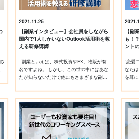
2021.11.25
2021.
の
【副業インタビュー】会社員をしながら
【副
国内で1人しかいないOutlook活用術を教
も！
える研修講師
ント
副業といえば、株式投資やFX、物販が有
"恋愛コ
C
名ですよね。 しかし、この世の中にはあな
なたは
て
たが知らないだけで他にもさまざまな副業
を耳にし
が存在します。 今回はその中から『研修講
少なさ
、
師』という仕事をご紹介します。 法人研修
的確な
として教えているのは国内で1人しかいない
ルタン
そ
というOutlook活用術の講師である森 新
珍しい
（もり あらた）さんにインタビューをさせ
も多いかも
ていただきました。 インタビューの内容と
ミーで
て
ともに、研修講師の魅力、成功された方の
する、
視点から見る副業についてご紹介します。
を伺い