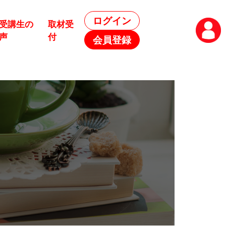
ログイン
受講生の
取材受
声
付
会員登録