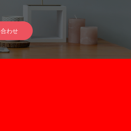
 給料が減り、本業収入のバックアッ
入が安定して入ってくる ・日中忙し
る必要に迫られる。 在宅でもできる
継続できる投資方法 ・長期的に動か
して、副業ライターを始める。 51歳
余裕資金が作れる 本業の収入が安
トラにあい、副業ライターの延長で
入ってくる 副業で株式投資に取り組
い合わせ
ライターとなる。 最初は文字単価
には、本業によって生活が維持でき
円という低い報酬からライターの仕事を
重要です。なぜなら、株式投資は運
苦労する。 試行錯誤の末、実に25倍
が多いほど利益額も増えていくた
文字単価10円～35円で仕事を受けら
月少額でも投資資金を追加できる状
。 （例えば、文字単価35円
ましいためです。 また、本業の収入
00文字の記事を書けば、1本約10万
が維持できるということは、株式投
例としては若干特殊なものの、流動性
失を出した場合でも精神的な負担が
い今の時代、決して他人事ではない
なります。損切りのようにマイナス
ました。皆様の中には、副業ライタ
基準に達した段階で確定させるに
て本業収入のバックアップを作りた
情に左右されにくい状態で取引が行
いう方もいらっしゃるでしょう。と
が有利になります。 他にも、ハイリ
、初心者が一人で収入を上げようと
イリターンを狙いやすい点でも重要
、なかなか難しいのが現実のようで
となります。 本業と副業を両立さ
の点、しげぞう講師は前述の経緯か
ツは「副業と本業を両立させるコツ7