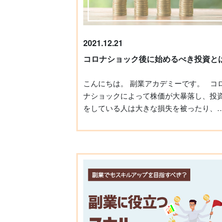
キルのアップに貢献して参る所存です。 ま
た、昨年は不動産事業を行う株式会社ア
チュエスという子会社を設立いたしまし
た。 13年ほど不動産賃貸経営や不動産売買
2021.12.21
に関わらせていただいて思うのは、日本
コロナショック後に始めるべき投資と
の資産運用に不動産が欠かせないという
とです。2022年は資産を増やせる自宅の
こんにちは。 副業アカデミーです。 コロ
入支援はもちろん、優良な収益不動産の
ナショックによって株価が大暴落し、投
提案も強化して参ります。 これから日本は
をしている人は大きな損失を被ったり、
ますます厳しい時代に突入していきます
後に不安を感じている人も多いのではな
が、そんな中で我々日本人に求められて
でしょうか。 そんな状況でこれから投資
るのは「個の力」です。 スキルや知識の習
検討している人におすすめの投資を紹介
得を通じて経済的・精神的自信をつける
たいと思います。 それは「投資信託」で
とで、自分の人生を強く生きていく自信
す。 投資家から集めたお金をひとつの大き
手にすることが出来ます。 私たちは2022年
な資金としてまとめ、運用のプロである
も「生きる自信とワクワクする人生」を
「ファンドマネージャー」がその資金を
客様に手にしていただけるようにより一
式や債券などに投資・運用し、その運用
挑戦を重ねていきます。 本年も何卒、よろ
果として生まれた利益を投資家に還元す