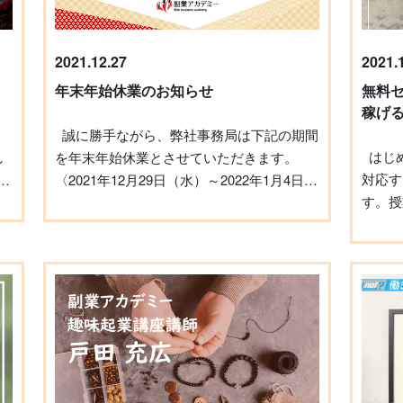
2021.12.27
2021.
年末年始休業のお知らせ
無料
稼げ
誠に勝手ながら、弊社事務局は下記の期間
はじめに 副業アカデミーでは、各講座に
し
を年末年始休業とさせていただきます。
対応す
〈2021年12月29日（水）～2022年1月4日
す。授
ぼ
（火）〉 上記期間中にお問い合わせ頂いた
ですが
場合、1月5日（水）以降に順次回答となる
をため
済
可能性がございますので、お急ぎのご用件
ゃるか
弊
等ございましたら休業期間前にお問い合わ
者自身
宅
せください。 ご不便をおかけし申し訳ござ
せてい
だ
いませんが、何卒よろしくお願いいたしま
師の雰
に
す。
ので、
す。 
ス