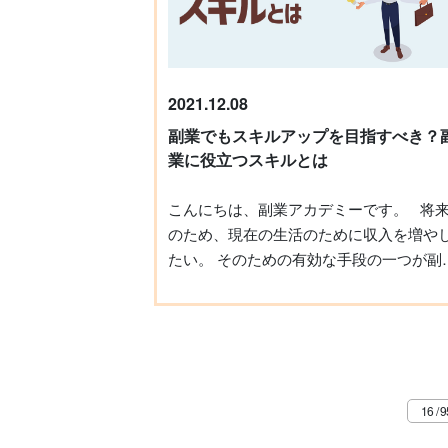
しくお願い申し上げます。 株式会社レベク
という金融商品。 まずは投資信託のメリッ
リ 代表取締役 小林昌裕
トを見ていきましょう 投資対象商品が100
種類以上と多いこと、投資対象地域は世
中から選ぶことが出来ること、中には100
2021.12.08
円から投資することが出来るなど、安価
副業でもスキルアップを目指すべき？
始められることなどが代表的です。 また
業に役立つスキルとは
分散投資ができるのでリスクを抑えられ
プロが運用してくれるため、個々人に難
こんにちは、副業アカデミーです。 将来
い投資の知識が必要ないということも挙
のため、現在の生活のために収入を増や
られます。 さらに、毎月一定額を「積立
たい。 そのための有効な手段の一つが副業
することが出来るという点も魅力です。 一
です。 「よし、じゃあ副業に挑戦しよ
方でデメリットとしては以下のようなこ
う！」と一念発起したけれど、「いった
が挙げられます。 まず、投資信託の種類は
何からやったらいいの？」と悩んでしま
2020年3月時点で約6000もあり、自分に
かもしれませんね。 それに、せっかく取り
った商品選ぶのが難しい。 さらに、損が出
組むのであれば、収入を増やせるだけで
ている状態でも商品の運用が終わってし
く「副次的なメリットも欲しいな」と思
16 / 
うこともあります。 また、運用をプロに任
方も多いのではないでしょうか？ そんな方
せるため手数料がかかり、運用担当者の