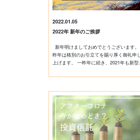
2022.01.05
2022年 新年のご挨拶
新年明けましておめでとうございます。
昨年は格別のお引立てを賜り厚く御礼申
上げます。 一昨年に続き、2021年も新型コ
ロナウイルスが世界中に甚大な影響を及
した一年となりました。 在宅でのテレワー
クやオンライン化が急激に進む中で、経
的な将来不安を感じる方が増えており、
社としましてはコロナ禍においても「在
で実践できる副業」の支援をさせていた
き、たくさんのお客様が副業アカデミー
ご入会してくださいました。 今後も受講生
の皆様の寄り添う伴走者となり、収入や