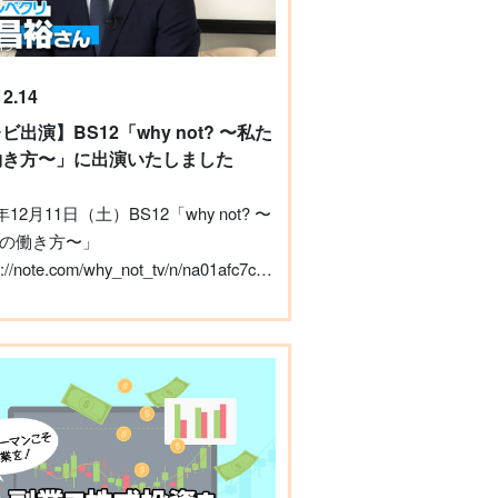
に参加しております。 また、セミナ
は事前の予告なく変更される可能性
ざいますので、ご承知おきください。
ー内容と感想 さて、今回ご紹介する
12.14
「Webライティング講座」の無料セ
ビ出演】BS12「why not? 〜私た
です。 タイトルは、ずばり「副業
働き方〜」に出演いたしました
ライティングで月10万円稼ぐ方
。 副業ライターは、初心者でも比較
組みやすく、在宅でも働けるため、
の働き方〜」
っている方も多いかと思います。し
://note.com/why_not_tv/n/na01afc7c793a）
いざ月10万円を稼ごうとしても、文
副業アカデミー学長（株式会社レベ
き方や、仕事の取り方など、わから
代表取締役）の小林昌裕が出演しまし
が多く出てくることでしょう。そう
、初心者が抱きがちな疑問や不安に
の歩み、今後の働き方についてをお
、一つ一つ丁寧に取り上げ、解説し
話しました。 アーカイブ 放送内容
るのが本セミナーの特徴です。 結論
は、有料級の情報が盛りだくさん
業ライターを目指す方には広くおす