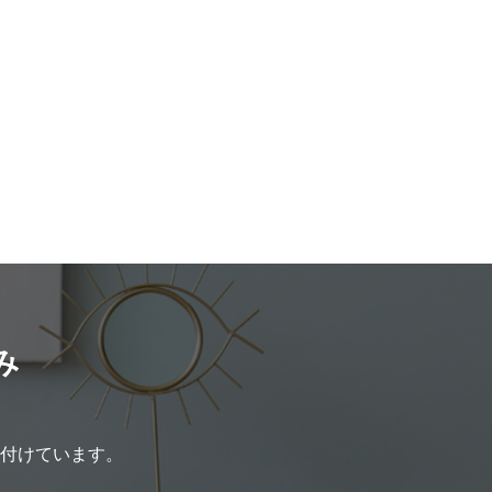
ブックライティングにも興味のある
に知っておくべきポイントについ
って、魅力的に感じられるのではな
下のことを解説します。 「副業で株
ょうか。 ※書籍に著者として表示さ
を行う場合の重要ポイント」 「会社
物（著作名義者）に代わって、文章
した株式投資のやり方」 「株式投資
るライターのこと 【講師の雰囲
る手順」 「副業で株式投資を行う場
しげぞう講師は、「地蔵」というペン
リット・デメリット」 ぜひ、株式投
でも活躍されていて、その名前の通
業で始める際の参考にしてみてくだ
やかな表情と柔らかい雰囲気が印象
 株式投資の銘柄を選ぶ方法につい
た。優しげで、親しみやすいオーラ
副業の株式投資で良い銘柄を選ぶに
ため、副業ライター初心者でも遠慮
資信託との違いや指標の見方まで解
話しかけやすそうだな、と感じまし
解説していますので、あとで目を通
軽に色々と質問できれば、その分早
てください。 副業で株式投資をす
が見込めますので、生徒にとっては
重要なポイント 投資を行うためには
み
といえるでしょう。 【講師の経
る一定の資金が必要です。また、会
しげぞう講師によると、第一線で活躍
場合は1日の多くを本業に費やす必要
リーライターとなるまでに、以下の
時間の制約があります。これらを考
たとのこと。 会社員として30年
と、副業で投資に取り組む場合には
付けています。
いていたものの、勤務先の経営が不
ポイントが重要になります。 ・本