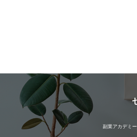
におすすめしたいのが、スキルアップで
質によっては運用成果の良し悪しが変わ
る副業です。 注目のスキルを副業で身につ
てきてしまいます。 ここまでを見ると、株
ければ、本業での業績アップや、将来的
式投資などのように自分が直接資金を運
は独立も夢ではないかもしれませんよ。 
するよりは始めるハードルが低く感じる
業もスキルアップを目指す時代 2002年か
ではないでしょうか。 こうした株式投資と
2017年の15年間で、仕事をしている人（
投資信託の違いは、運用目的の差異から
業者）の中で副業をしている人は4%前後
じています。 株式は相場によっては値動
ままでほとんど変化がありませんでした
が激しいため、短期〜中期の利益獲得を
（参照：総務省 平成29年就業構造基本調
的に運用するが、投資信託は分散投資に
査 結果の概要） それが、コロナ禍に入っ
ってリスクを軽減した中期〜長期の利益
てからの2020年7月の調査では、副業をし
得を目的に運用するのが一般的です。 投資
ている人の割合は9.7%にまで増えました
信託は今が始めどき ハードルが低い投資信
3年間で4%の倍以上、仕事をしている人
託であるがコロナショックの今は始める
ほぼ1割にもなっていたのです。 （参照：
イミングとしてどうなのでしょうか。 もち
厚生労働省「副業・兼業に関する労働者
ろん、投資信託の商品にも株式や債券、
査結果」【資料1】副業・兼業に係る実態
動産など様々なものが含まれているため
握の内容等について） 2017年と2020年の比
副業アカデミー
相場が大暴落すると投資信託の値段も同
較では、副業している人の割合は、30代
ように下落します。 しかし、投資信託は長