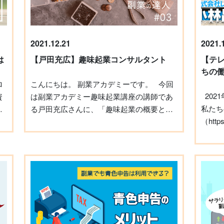
ミナー
ー内容
ク
がご
セミナ
2021.12.21
2021.
のは、
人
は
【戸田充広】趣味起業コンサルタント
【テレ
ミナー
こ
ちの
Web
購
こんにちは。 副業アカデミーです。 今回
法！」
ご
2021年12月11日（土）BS12「why not? 〜
資
は副業アカデミー趣味起業講座の講師であ
的取り
私たち
今
る戸田充広さんに、「趣味起業の概要とそ
気にな
（https
い
の始め方」と題してお話しいただきまし
かし、
い
にて、
を
た。 戸田さんは「趣味起業コンサルタン
章の書
クリ 
し
ト」として活動をされていますが、具体的
ない点
こ
た。 小林が副業を始めたきっかけや会社設
に「趣味起業」というのはどのようなもの
いった
を
立まで
なのでしょうか？ そうですね、もう「趣味
ついて
起業コンサルタント」として活動を始めて
てくれ
お
株
から十年以上経ちますが、始めた当初は他
として
層
成
のコンサルタントの方にも「趣味で起業っ
で、副
る
て、何言ってるの？」「馬鹿じゃないか」