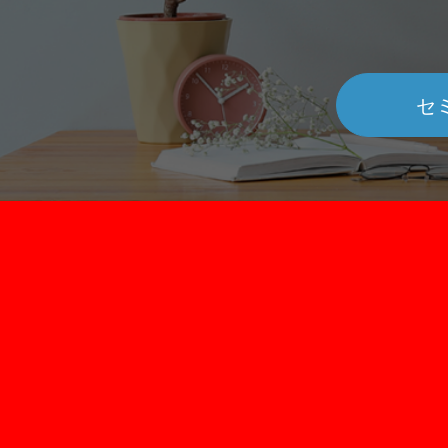
ら50代はやや数字を減らしています。 た
期に渡る運用が目的のため、たとえ短期
だ、40代は全年代の中で最多で、3割前後
に相場が下落していても、長い目で見れ
が変わらず副業に取り組んでいます。 50代
回復する可能性も大いにあります。 積立
も同程度の3割弱が副業ワーカーです。 3年
資を始めるのであれば、相場全体が低迷
セ
間で大きく増えたのは、60代以上の男性
ている今は千載一遇のチャンスとも言え
（11.3→20.3%）、次に20代女性
す。 比較的安価な元本で購入したものが
（14.2→18.0%）でした。 このように、ほ
中長期的には上昇していき、その利益を
んの少し前までは副業をする人は少なか
受できるからです。 しかし、注意点もあり
たのに、副業元年と言われる2018年以降
ます。 ひとつはコロナショックのような大
政府や企業の副業推進の波と、2020年か
恐慌があったとしても必ず復活している
続くコロナ禍によって、副業に取り組む
資対象を選ぶこと。 もうひとつは運用コ
の層が徐々に厚くなってきているようで
トが低い商品を選ぶこと。 特に前者につい
す。 副業ワーカーの数が増えると、その
てはこれからの時代にどんな商品やサー
分、競争も増えます。 以前のように「スキ
ス、業界が活況になりそうかといった事
ルがなくても簡単に稼げる」とは言いに
思考を巡らせることは必要でしょう。 アフ
い時代になるかもしれません。 また、副業
ターコロナの投資信託 すでに投資信託を実
に取り組むといっても本業もあり、1日は
践している人は、コロナショックの影響
24時間しかありません。 何かスキルがあれ