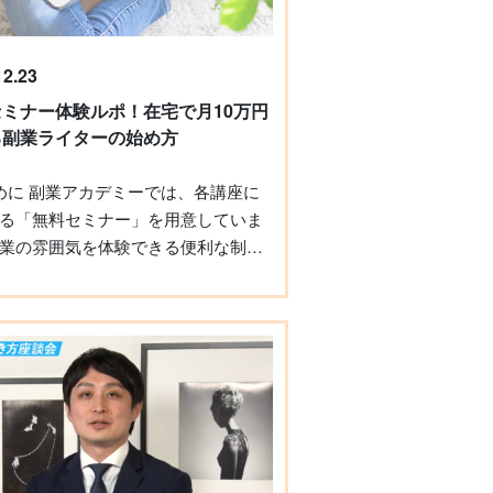
12.23
セミナー体験ルポ！在宅で月10万円
る副業ライターの始め方
る「無料セミナー」を用意していま
業の雰囲気を体験できる便利な制度
、「内容のイメージがわかずに参加
らっている」という方も、いらっし
もしれません。 そこで、この度、筆
がセミナーに参加し、体験談を書か
ただくことになりました。内容や講
囲気など、感じたことをお伝えする
参考にしていただければと思いま
※コロナ対策のため、オンラインでセ