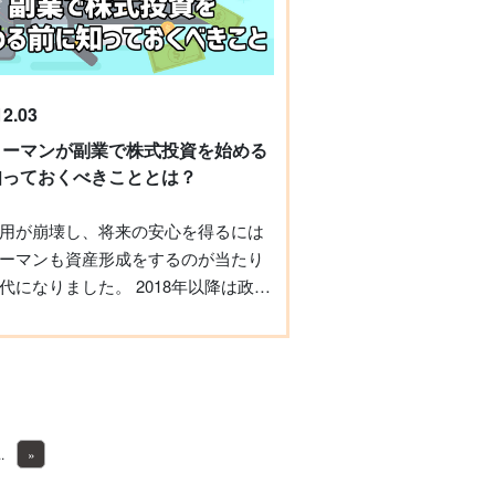
たい内容となっていました。 ※な
セミナーは事前収録した動画を視聴
式のため、以下のような特徴があり
考にしてください。 動画の一時停
12.03
能なため、気になるスライドをじっ
られる 動画の巻き戻しが可能なた
リーマンが副業で株式投資を始める
き逃した部分があっても大丈夫 動画
知っておくべきこととは？
変更が可能なため、好みの速さで視
る 顔出し不要なため、Webカメラを
用が崩壊し、将来の安心を得るには
くても受講できる 講師について
ーマンも資産形成をするのが当たり
の実績】 セミナーの登壇者は、現役
代になりました。 2018年以降は政府
ライター（元副業ライター）の、し
業解禁」の後押しもあり、従業員の
講師。 複数のWebメディア・印刷メ
認める企業が増え始め、副業の選択
で記事を執筆する他、著書も出版し
がっています。その中で「短時間
、実績豊富な講師といえます。 ブッ
務先が副業禁止でもできそう」と注
ター（※）としても活躍しており、
が株式投資です。ハイリターンが魅
ー内で紹介された書籍の数は実に20
がリスクもあります。 そこで今回
..
»
！この点、Webライティングだけで
社員が副業で行う際の株式投資を始