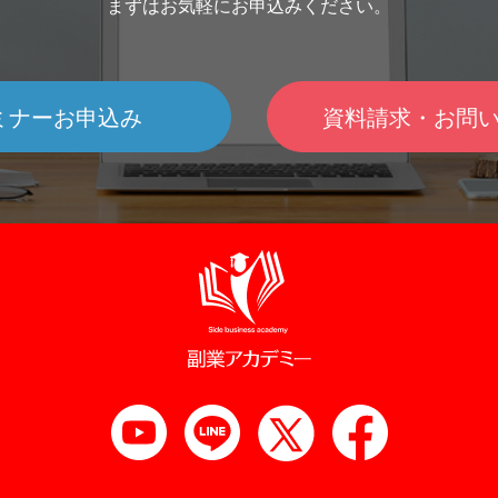
まずはお気軽にお申込みください。
振に。
簿づけの煩雑さを敬遠して、白色申告のま
業の収
的
るんですね！「趣味起業」を始めるにあた
プを作
まにしている納税者も相当数いますが、安
くても
ば
って、一番大切なことは何でしょうか？ あ
仕事と
価で直感的に使用できる便利な会計ソフト
さない
投
くまでも「起業」ですから、きちんとマネ
でリス
が普及してきていることと、平成26年から
定して
し
タイズ出来ないといけません。その為の
ミナーお申込み
資料請求・お問
フリー
は、白色申告であっても簡易で良いとはい
む場合
ま
「行動」を続けることですね。 「行動」と
0.4
え帳簿づけが義務化されたため、青色申告
る点が
、
いうは端的に言えば、「知ってもらって、
始め、
を選択する納税者も増えてきています。
用資金
享
欲しがってもらう」ということです。 自分
以上の
っ
では、副業をしているなら、誰でも節税メ
め、毎
の趣味でお客さんに喜んでもらえる方法を
れるようになる
の
リットのある青色申告を選択すべきなのか
態が望
考えましょう。 ただこう言うと「いや、で
で30
ら
というと、そうではありません。 青色申告
で生活
投
も私のレベルの人なんてたくさんいるし、
円） 
人
は「所得」の種類によって利用可能かどう
資で損
ス
◯◯さんの方が上手だから」とかっていう
の大き
かが決まります。 残念ながら、どんな副業
少なく
話をして行動をやめてしまう人がとても多
と感じ
でも利用できる訳ではないのです。 どんな
を一定
ビ
いんですね。 ただ、それを言い出したら、
ーとし
副業なら利用できるかは、後ほどご説明し
は、感
に
自分より上手な人って一生居なくならない
い、と
く
ます。 青色申告を利用するにはいくらか
える方
と思うんです。 それに、腕の良し悪しと、
はいえ
ら？ 青色申告か白色申告かの議論の前に、
スクハ
それで収入が得られるかどうかというのは
しても
収入が少額の場合、確定申告は不要です。
な要素
で
別問題ですよね。 腕は「職人」、収入は
す。こ
税金の計算では収入と所得は異なる概念な
せるコ