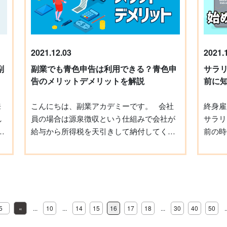
すめし
といった言葉を面と向かって言われたこと
お、本
もありました（笑） 今は「趣味起業」とい
する形
界
う言葉も少しずつ受け入れられるようにな
ます。参
ってきたなと感じています。 「趣味起業」
2021.12.03
2021.
止が可
に
というのは、簡単に言えば「自分の趣味を
くり見
副
副業でも青色申告は利用できる？青色申
サラ
、
活かして、楽しく稼ぐ」ということです。
め、聞
告のメリットデメリットを解説
前に
、
この「楽しく」というところがとても大切
速度の
し
で、社会人になると起きている時間の半分
聴でき
こんにちは、副業アカデミーです。 会社
終身雇
げ
以上は仕事をしているじゃないですか。 そ
準備しな
し
員の場合は源泉徴収という仕組みで会社が
サラリ
」
の時間が辛かったら、ちょっと表現は大袈
【講師
給与から所得税を天引きして納付してくれ
前の時
裟かもしれないけど「地獄」ですよね。 私
フリー
ますが、副業収入については自分で確定申
の「副
と
も12年間のサラリーマン経験があって、そ
げぞう
い
告書を作成し納税する必要があることはご
副業を
の当時は「仕事だから」と我慢をしていた
ディア
う
存知の方も多いかと思います。 実は、確定
肢も拡
合
んですけど、だからこそ、その時間を楽し
ており
申告には白色申告と青色申告の2種類があり
で、勤
く出来たら人生の質も上がるなと思ったん
クライ
な
ます。 副業では白色申告が一般的ではあり
目なの
ま
です。 趣味起業の具体例 「趣味起業」の具
セミナ
う
ますが、青色申告とは何か、どういう状況
力です
95
«
...
10
...
14
15
16
17
18
...
30
40
50
.
体例を教えて頂けますか？ 色々あります
冊以上
だと選択できるのかを見ていきましょう。
は、会
資
が、大別すると商品やサービスを売るパタ