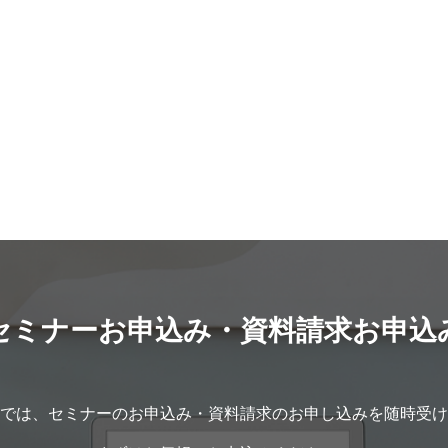
なく、
き
青色申告とは 青色申告は確定申告の2種類
める前
っ
ーンと、何かを教えるパターンの2つに分か
方にと
のうちの1つです（もう1つは白色申告で
て、以
れますね。 まず売るパターンから言うと、
いでし
に
す）。 昭和24年に、GHQ（連合国軍最高
式投資
用
革財布を作って販売している方、ヒーリン
れる人
副
司令官総司令部）から要請を受けたシャウ
員に適
の
グをしている方、カラースタイリストさ
を代筆す
ら
プ博士が来日して勧告を取りまとめ、きち
を始め
ん、ファッションアドバイス（同行ショッ
気】 
有
んと帳簿をつける申告者とざっくりと記帳
合のメ
生
ピング）、アイシングクッキーを作って売
ネーム
の
する申告者を区別するため、色分けが導入
資を副
き
っている方、整体、ドッグマッサージ（フ
り、穏
。
されました。 きちんと派のいわばイメージ
さい。
目
ローリングで足を痛めた犬への施術）、変
的でし
カラーが青です。 青色申告については、
ては「
よ
わり種ではキックボクサーの試合用トラン
がある
特別控除という制度があり、税金計算の対
は？投
獲
クスを作っている人なんかもいますね。 教
せずに
象となる所得金額から差し引くことで、税
説」で
える系だと、編み物教室、料理教室、将棋
た。気
。
金を少なくする優遇措置を受けることがで
してみ
教室、会議室でサーフィンを教えている人
い成長
の
きます。 特別控除は白色申告では利用でき
る際に
セミナーお申込み・資料請求お申込
タ
なんかがいます。 凄いなと思ったのは、
メリット
ません。 ただし、青色申告制度を利用する
運用す
「日本には結婚に関する教育が無い！」と
歴】 
調
には、事前に税務署に届け出ることと、単
社員の
不
いって、「結婚教育」というジャンルを確
するフ
把
式簿記もしくは複式簿記で記帳した決算書
があり
、
立し、今では全国で公演をしている方なん
経緯があっ
を作成する必要があります（帳簿のレベル
慮する
では、セミナーのお申込み・資料請求のお申し込みを随時受け
じ
かもいらっしゃいます。 趣味起業を始める
以上働
か
により特別控除の金額も変わります）。 帳
下記の
にあたって 本当にいろいろなジャンルがあ